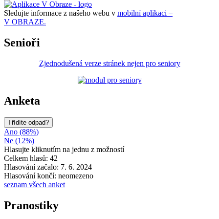
Sledujte informace z našeho webu v
mobilní aplikaci –
V OBRAZE.
Senioři
Zjednodušená verze stránek nejen pro seniory
Anketa
Třídíte odpad?
Ano (88%)
Ne (12%)
Hlasujte kliknutím na jednu z možností
Celkem hlasů: 42
Hlasování začalo: 7. 6. 2024
Hlasování končí: neomezeno
seznam všech anket
Pranostiky