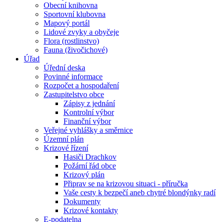
Obecní knihovna
Sportovní klubovna
Mapový portál
Lidové zvyky a obyčeje
Flora (rostlinstvo)
Fauna (živočichové)
Úřad
Úřední deska
Povinné informace
Rozpočet a hospodaření
Zastupitelstvo obce
Zápisy z jednání
Kontrolní výbor
Finanční výbor
Veřejné vyhlášky a směrnice
Územní plán
Krizové řízení
Hasiči Drachkov
Požární řád obce
Krizový plán
Připrav se na krizovou situaci - příručka
Vaše cesty k bezpečí aneb chytré blondýnky radí
Dokumenty
Krizové kontakty
E-podatelna