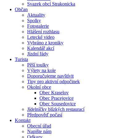
Svazek obcí Strakonicka
Občan
Aktuality
Spolky
Fotogalerie
Hlášení rozhlasu
Letecké video
Vybráno z kroniky
Kalendář akcí
Jízdní řády
Turista
Pěší toulky
Výlety na kole
Doporučujeme navštívit
Tipy pro aktivní odpočinek
Okolní obce
Obec Kraselov
Obec Pracejovice
Obec Sousedovice
Jídelníčky blízkých restaurací
Předpověď počasí
Kontakt
Obecní úřad
Napište nám
Odkazy