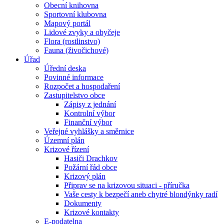
Obecní knihovna
Sportovní klubovna
Mapový portál
Lidové zvyky a obyčeje
Flora (rostlinstvo)
Fauna (živočichové)
Úřad
Úřední deska
Povinné informace
Rozpočet a hospodaření
Zastupitelstvo obce
Zápisy z jednání
Kontrolní výbor
Finanční výbor
Veřejné vyhlášky a směrnice
Územní plán
Krizové řízení
Hasiči Drachkov
Požární řád obce
Krizový plán
Připrav se na krizovou situaci - příručka
Vaše cesty k bezpečí aneb chytré blondýnky radí
Dokumenty
Krizové kontakty
E-podatelna