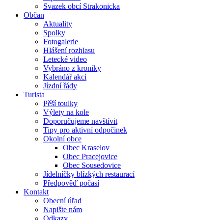
Svazek obcí Strakonicka
Občan
Aktuality
Spolky
Fotogalerie
Hlášení rozhlasu
Letecké video
Vybráno z kroniky
Kalendář akcí
Jízdní řády
Turista
Pěší toulky
Výlety na kole
Doporučujeme navštívit
Tipy pro aktivní odpočinek
Okolní obce
Obec Kraselov
Obec Pracejovice
Obec Sousedovice
Jídelníčky blízkých restaurací
Předpověď počasí
Kontakt
Obecní úřad
Napište nám
Odkazy