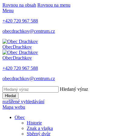
Rovnou na obsah
Rovnou na menu
Menu
+420 720 967 588
obecdrachkov@centrum.cz
Obec
Drachkov
Obec
Drachkov
+420 720 967 588
obecdrachkov@centrum.cz
Hledaný výraz
Hledat
rozšířené vyhledávání
Mapa webu
Obec
Historie
Znak a vlajka
Sběrný dvůr