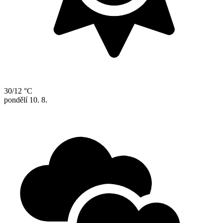
30/12 °C
pondělí
10. 8.