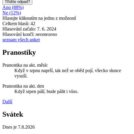
Třídíte odpad?
Ano (88%)
Ne (12%)
Hlasujte kliknutím na jednu z možností
Celkem hlasů: 42
Hlasování začalo: 7. 6. 2024
Hlasování končí: neomezeno
seznam všech anket
Pranostiky
Pranostika na akt. měsíc
Když v srpnu naprší, tak než se oběd pojí, všecko slunce
vysuší.
Pranostika na akt. den
Když srpen pálí, bude pálit i víno.
Další
Svátek
Dnes je 7.8.2026