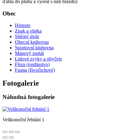
ďábla do pluhu a vyoral s ním brázdu)
Obec
Historie
Znak a vlajka
Sběrný dvůr
Obecní knihovna
Sportovní klubovna
Mapový portál
Lidové zvyky a obyčeje
Flora (rostlinstvo)
Fauna (živočichové)
Fotogalerie
Náhodná fotogalerie
Velikonoční řehtání 1