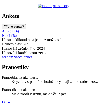
Anketa
Třídíte odpad?
Ano (88%)
Ne (12%)
Hlasujte kliknutím na jednu z možností
Celkem hlasů: 42
Hlasování začalo: 7. 6. 2024
Hlasování končí: neomezeno
seznam všech anket
Pranostiky
Pranostika na akt. měsíc
Když je v srpnu ráno hodně rosy, mají z toho radost vosy.
Pranostika na akt. den
Málo plodů v srpnu, málo včel z jara.
Další