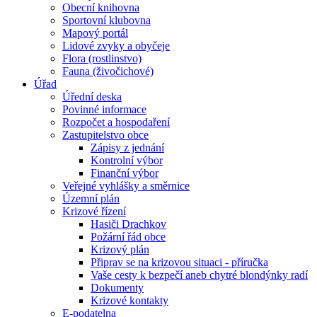
Obecní knihovna
Sportovní klubovna
Mapový portál
Lidové zvyky a obyčeje
Flora (rostlinstvo)
Fauna (živočichové)
Úřad
Úřední deska
Povinné informace
Rozpočet a hospodaření
Zastupitelstvo obce
Zápisy z jednání
Kontrolní výbor
Finanční výbor
Veřejné vyhlášky a směrnice
Územní plán
Krizové řízení
Hasiči Drachkov
Požární řád obce
Krizový plán
Připrav se na krizovou situaci - příručka
Vaše cesty k bezpečí aneb chytré blondýnky radí
Dokumenty
Krizové kontakty
E-podatelna