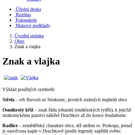
Úřední deska
Rozhlas
Fotogalerie
Mapové podklady
Úvodní stránka
Obec
Znak a vlajka
Znak a vlajka
Výklad použitých symbolů:
Střela
– erb Bavorů ze Strakonic, prvních známých majitelů obce
Osmihrotý kříž
– znak řádu johanitů (maltézských rytířů), k jejichž
strakonickému panství náležel Drachkov až do konce feudalismu
Radlice
– zemědělský charakter obce, též atribut sv. Prokopa, jemuž
je zasvěcena kaple v Drachkově (podle legendy zapřáhl světec