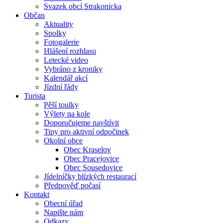
Svazek obcí Strakonicka
Občan
Aktuality
Spolky
Fotogalerie
Hlášení rozhlasu
Letecké video
Vybráno z kroniky
Kalendář akcí
Jízdní řády
Turista
Pěší toulky
Výlety na kole
Doporučujeme navštívit
Tipy pro aktivní odpočinek
Okolní obce
Obec Kraselov
Obec Pracejovice
Obec Sousedovice
Jídelníčky blízkých restaurací
Předpověď počasí
Kontakt
Obecní úřad
Napište nám
Odkazy