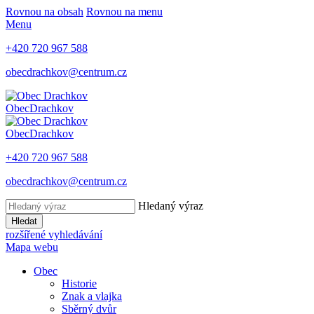
Rovnou na obsah
Rovnou na menu
Menu
+420 720 967 588
obecdrachkov@centrum.cz
Obec
Drachkov
Obec
Drachkov
+420 720 967 588
obecdrachkov@centrum.cz
Hledaný výraz
Hledat
rozšířené vyhledávání
Mapa webu
Obec
Historie
Znak a vlajka
Sběrný dvůr