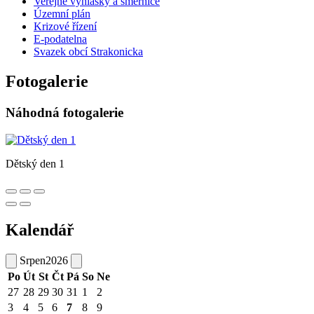
Veřejné vyhlášky a směrnice
Územní plán
Krizové řízení
E-podatelna
Svazek obcí Strakonicka
Fotogalerie
Náhodná fotogalerie
Dětský den 1
Kalendář
Srpen
2026
Po
Út
St
Čt
Pá
So
Ne
27
28
29
30
31
1
2
3
4
5
6
7
8
9