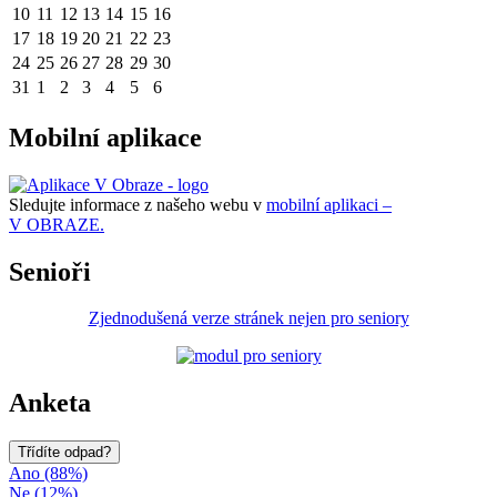
10
11
12
13
14
15
16
17
18
19
20
21
22
23
24
25
26
27
28
29
30
31
1
2
3
4
5
6
Mobilní aplikace
Sledujte informace z našeho webu v
mobilní aplikaci –
V OBRAZE.
Senioři
Zjednodušená verze stránek nejen pro seniory
Anketa
Třídíte odpad?
Ano (88%)
Ne (12%)