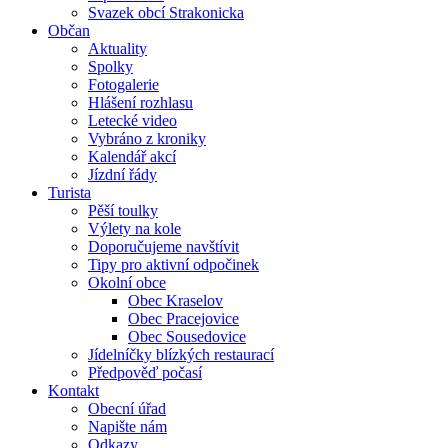
Svazek obcí Strakonicka
Občan
Aktuality
Spolky
Fotogalerie
Hlášení rozhlasu
Letecké video
Vybráno z kroniky
Kalendář akcí
Jízdní řády
Turista
Pěší toulky
Výlety na kole
Doporučujeme navštívit
Tipy pro aktivní odpočinek
Okolní obce
Obec Kraselov
Obec Pracejovice
Obec Sousedovice
Jídelníčky blízkých restaurací
Předpověď počasí
Kontakt
Obecní úřad
Napište nám
Odkazy