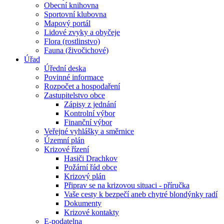
Obecní knihovna
Sportovní klubovna
Mapový portál
Lidové zvyky a obyčeje
Flora (rostlinstvo)
Fauna (živočichové)
Úřad
Úřední deska
Povinné informace
Rozpočet a hospodaření
Zastupitelstvo obce
Zápisy z jednání
Kontrolní výbor
Finanční výbor
Veřejné vyhlášky a směrnice
Územní plán
Krizové řízení
Hasiči Drachkov
Požární řád obce
Krizový plán
Připrav se na krizovou situaci - příručka
Vaše cesty k bezpečí aneb chytré blondýnky radí
Dokumenty
Krizové kontakty
E-podatelna