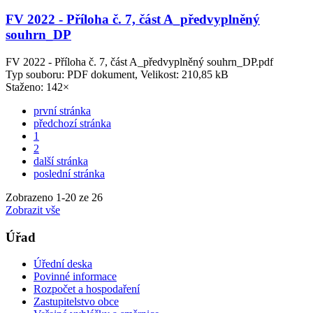
FV 2022 - Příloha č. 7, část A_předvyplněný
souhrn_DP
FV 2022 - Příloha č. 7, část A_předvyplněný souhrn_DP.pdf
Typ souboru: PDF dokument, Velikost: 210,85 kB
Staženo: 142×
první stránka
předchozí stránka
1
2
další stránka
poslední stránka
Zobrazeno
1
-
20
ze 26
Zobrazit vše
Úřad
Úřední deska
Povinné informace
Rozpočet a hospodaření
Zastupitelstvo obce