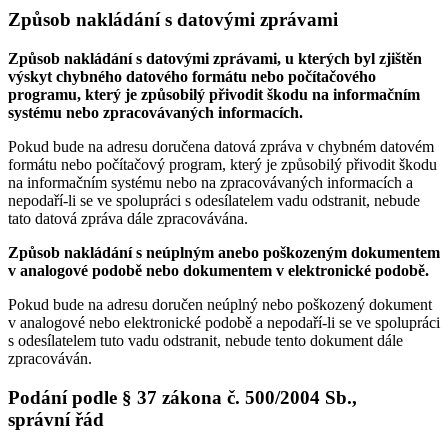
Způsob nakládání s datovými zprávami
Způsob nakládání s datovými zprávami, u kterých byl zjištěn
výskyt chybného datového formátu nebo počítačového
programu, který je způsobilý přivodit škodu na informačním
systému nebo zpracovávaných informacích.
Pokud bude na adresu doručena datová zpráva v chybném datovém
formátu nebo počítačový program, který je způsobilý přivodit škodu
na informačním systému nebo na zpracovávaných informacích a
nepodaří-li se ve spolupráci s odesílatelem vadu odstranit, nebude
tato datová zpráva dále zpracovávána.
Způsob nakládání s neúplným anebo poškozeným dokumentem
v analogové podobě nebo dokumentem v elektronické podobě.
Pokud bude na adresu doručen neúplný nebo poškozený dokument
v analogové nebo elektronické podobě a nepodaří-li se ve spolupráci
s odesílatelem tuto vadu odstranit, nebude tento dokument dále
zpracováván.
Podání podle § 37 zákona č. 500/2004 Sb.,
správní řád