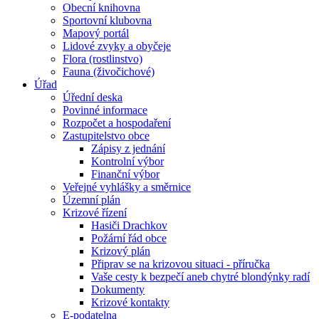
Obecní knihovna
Sportovní klubovna
Mapový portál
Lidové zvyky a obyčeje
Flora (rostlinstvo)
Fauna (živočichové)
Úřad
Úřední deska
Povinné informace
Rozpočet a hospodaření
Zastupitelstvo obce
Zápisy z jednání
Kontrolní výbor
Finanční výbor
Veřejné vyhlášky a směrnice
Územní plán
Krizové řízení
Hasiči Drachkov
Požární řád obce
Krizový plán
Připrav se na krizovou situaci - příručka
Vaše cesty k bezpečí aneb chytré blondýnky radí
Dokumenty
Krizové kontakty
E-podatelna