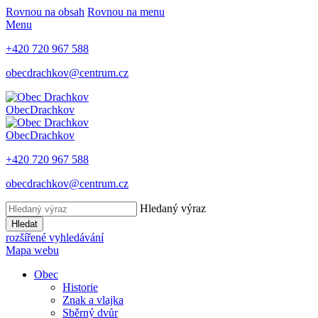
Rovnou na obsah
Rovnou na menu
Menu
+420 720 967 588
obecdrachkov@centrum.cz
Obec
Drachkov
Obec
Drachkov
+420 720 967 588
obecdrachkov@centrum.cz
Hledaný výraz
Hledat
rozšířené vyhledávání
Mapa webu
Obec
Historie
Znak a vlajka
Sběrný dvůr