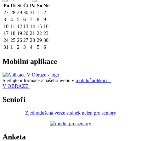
Po
Út
St
Čt
Pá
So
Ne
27
28
29
30
31
1
2
3
4
5
6
7
8
9
10
11
12
13
14
15
16
17
18
19
20
21
22
23
24
25
26
27
28
29
30
31
1
2
3
4
5
6
Mobilní aplikace
Sledujte informace z našeho webu v
mobilní aplikaci –
V OBRAZE.
Senioři
Zjednodušená verze stránek nejen pro seniory
Anketa