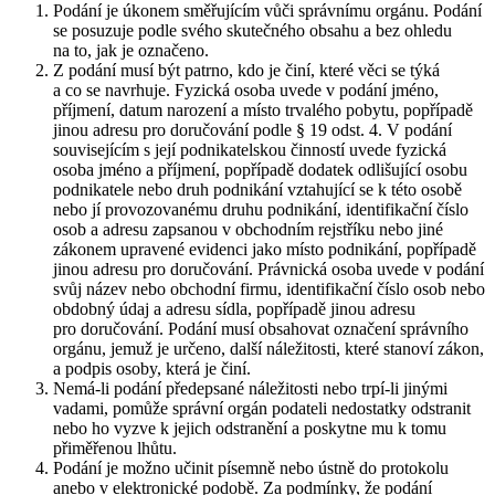
Podání je úkonem směřujícím vůči správnímu orgánu. Podání
se posuzuje podle svého skutečného obsahu a bez ohledu
na to, jak je označeno.
Z podání musí být patrno, kdo je činí, které věci se týká
a co se navrhuje. Fyzická osoba uvede v podání jméno,
příjmení, datum narození a místo trvalého pobytu, popřípadě
jinou adresu pro doručování podle § 19 odst. 4. V podání
souvisejícím s její podnikatelskou činností uvede fyzická
osoba jméno a příjmení, popřípadě dodatek odlišující osobu
podnikatele nebo druh podnikání vztahující se k této osobě
nebo jí provozovanému druhu podnikání, identifikační číslo
osob a adresu zapsanou v obchodním rejstříku nebo jiné
zákonem upravené evidenci jako místo podnikání, popřípadě
jinou adresu pro doručování. Právnická osoba uvede v podání
svůj název nebo obchodní firmu, identifikační číslo osob nebo
obdobný údaj a adresu sídla, popřípadě jinou adresu
pro doručování. Podání musí obsahovat označení správního
orgánu, jemuž je určeno, další náležitosti, které stanoví zákon,
a podpis osoby, která je činí.
Nemá-li podání předepsané náležitosti nebo trpí-li jinými
vadami, pomůže správní orgán podateli nedostatky odstranit
nebo ho vyzve k jejich odstranění a poskytne mu k tomu
přiměřenou lhůtu.
Podání je možno učinit písemně nebo ústně do protokolu
anebo v elektronické podobě. Za podmínky, že podání