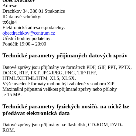
Obec Drachkov
Adresa:
Drachkov 34, 386 01 Strakonice
ID datové schránky:
tx6aju4
Elektronická adresa e‑podatelny:
obecdrachkov@centrum.cz
Úřední hodiny podatelny:
Pondělí: 19:00 – 20:00
Technické parametry přijímaných datových zpráv
Datové zprávy jsou přijímány ve formátech
PDF, GIF, PPT, PPTX,
DOCX, RTF, TXT, JPG/JPEG, PNG, TIF/TIFF,
HTML/XHTML/HTM, XLS, XLSX.
Výše uvedené formáty mohou být zabalené v souboru ZIP.
Maximální přípustná velikost přijímané zprávy nebo přílohy
je
15 MB
.
Technické parametry fyzických nosičů, na nichž lze
předávat elektronická data
Datové zprávy jsou přijímány na:
flash disk, CD-ROM, DVD-
ROM.