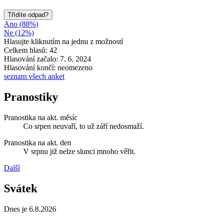
Třídíte odpad?
Ano (88%)
Ne (12%)
Hlasujte kliknutím na jednu z možností
Celkem hlasů: 42
Hlasování začalo: 7. 6. 2024
Hlasování končí: neomezeno
seznam všech anket
Pranostiky
Pranostika na akt. měsíc
Co srpen neuvaří, to už září nedosmaží.
Pranostika na akt. den
V srpnu již nelze slunci mnoho věřit.
Další
Svátek
Dnes je 6.8.2026