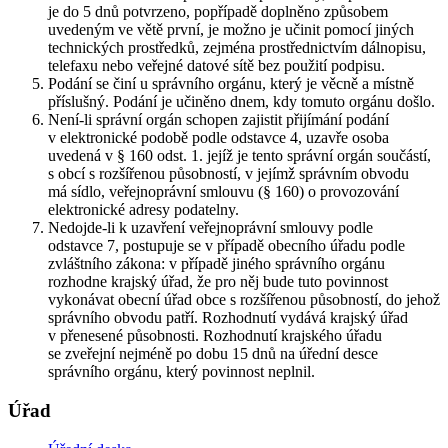
je do 5 dnů potvrzeno, popřípadě doplněno způsobem
uvedeným ve větě první, je možno je učinit pomocí jiných
technických prostředků, zejména prostřednictvím dálnopisu,
telefaxu nebo veřejné datové sítě bez použití podpisu.
Podání se činí u správního orgánu, který je věcně a místně
příslušný. Podání je učiněno dnem, kdy tomuto orgánu došlo.
Není-li správní orgán schopen zajistit přijímání podání
v elektronické podobě podle odstavce 4, uzavře osoba
uvedená v § 160 odst. 1. jejíž je tento správní orgán součástí,
s obcí s rozšířenou působností, v jejímž správním obvodu
má sídlo, veřejnoprávní smlouvu (§ 160) o provozování
elektronické adresy podatelny.
Nedojde-li k uzavření veřejnoprávní smlouvy podle
odstavce 7, postupuje se v případě obecního úřadu podle
zvláštního zákona: v případě jiného správního orgánu
rozhodne krajský úřad, že pro něj bude tuto povinnost
vykonávat obecní úřad obce s rozšířenou působností, do jehož
správního obvodu patří. Rozhodnutí vydává krajský úřad
v přenesené působnosti. Rozhodnutí krajského úřadu
se zveřejní nejméně po dobu 15 dnů na úřední desce
správního orgánu, který povinnost neplnil.
Úřad