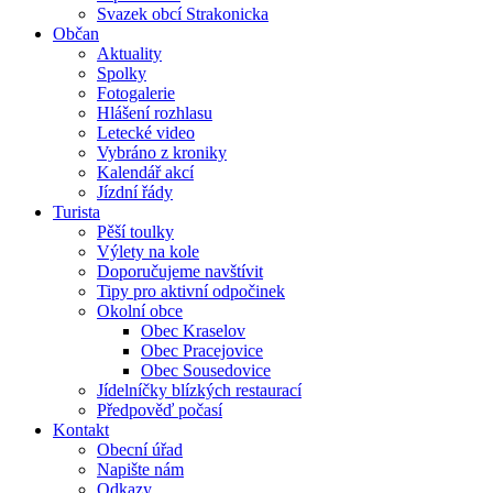
Svazek obcí Strakonicka
Občan
Aktuality
Spolky
Fotogalerie
Hlášení rozhlasu
Letecké video
Vybráno z kroniky
Kalendář akcí
Jízdní řády
Turista
Pěší toulky
Výlety na kole
Doporučujeme navštívit
Tipy pro aktivní odpočinek
Okolní obce
Obec Kraselov
Obec Pracejovice
Obec Sousedovice
Jídelníčky blízkých restaurací
Předpověď počasí
Kontakt
Obecní úřad
Napište nám
Odkazy