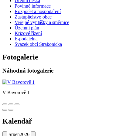
Úřední deska
Povinné informace
Rozpočet a hospodaření
Zastupitelstvo obce
Veřejné vyhlášky a směrnice
Územní plán
Krizové řízení
E-podatelna
Svazek obcí Strakonicka
Fotogalerie
Náhodná fotogalerie
V Bavorově 1
Kalendář
Srpen
2026