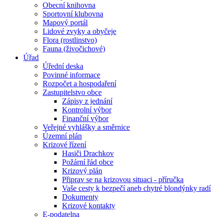
Obecní knihovna
Sportovní klubovna
Mapový portál
Lidové zvyky a obyčeje
Flora (rostlinstvo)
Fauna (živočichové)
Úřad
Úřední deska
Povinné informace
Rozpočet a hospodaření
Zastupitelstvo obce
Zápisy z jednání
Kontrolní výbor
Finanční výbor
Veřejné vyhlášky a směrnice
Územní plán
Krizové řízení
Hasiči Drachkov
Požární řád obce
Krizový plán
Připrav se na krizovou situaci - příručka
Vaše cesty k bezpečí aneb chytré blondýnky radí
Dokumenty
Krizové kontakty
E-podatelna