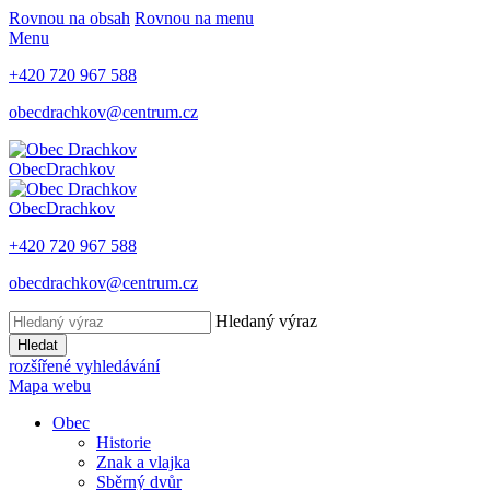
Rovnou na obsah
Rovnou na menu
Menu
+420 720 967 588
obecdrachkov@centrum.cz
Obec
Drachkov
Obec
Drachkov
+420 720 967 588
obecdrachkov@centrum.cz
Hledaný výraz
Hledat
rozšířené vyhledávání
Mapa webu
Obec
Historie
Znak a vlajka
Sběrný dvůr