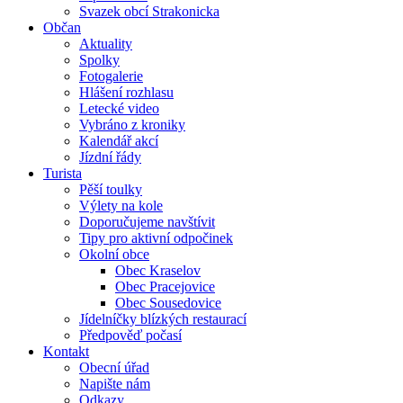
Svazek obcí Strakonicka
Občan
Aktuality
Spolky
Fotogalerie
Hlášení rozhlasu
Letecké video
Vybráno z kroniky
Kalendář akcí
Jízdní řády
Turista
Pěší toulky
Výlety na kole
Doporučujeme navštívit
Tipy pro aktivní odpočinek
Okolní obce
Obec Kraselov
Obec Pracejovice
Obec Sousedovice
Jídelníčky blízkých restaurací
Předpověď počasí
Kontakt
Obecní úřad
Napište nám
Odkazy