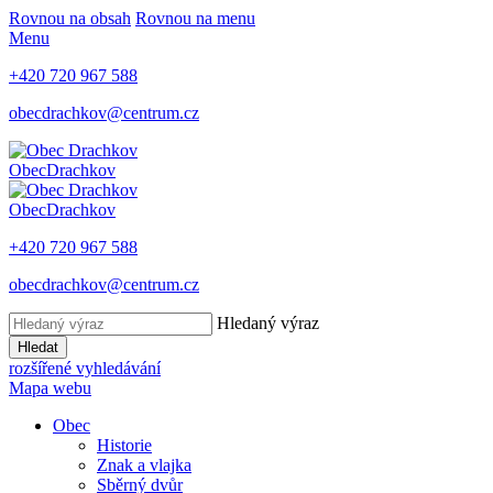
Rovnou na obsah
Rovnou na menu
Menu
+420 720 967 588
obecdrachkov@centrum.cz
Obec
Drachkov
Obec
Drachkov
+420 720 967 588
obecdrachkov@centrum.cz
Hledaný výraz
Hledat
rozšířené vyhledávání
Mapa webu
Obec
Historie
Znak a vlajka
Sběrný dvůr