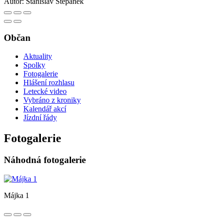
Autor:
Stanislav Štěpánek
Občan
Aktuality
Spolky
Fotogalerie
Hlášení rozhlasu
Letecké video
Vybráno z kroniky
Kalendář akcí
Jízdní řády
Fotogalerie
Náhodná fotogalerie
Májka 1