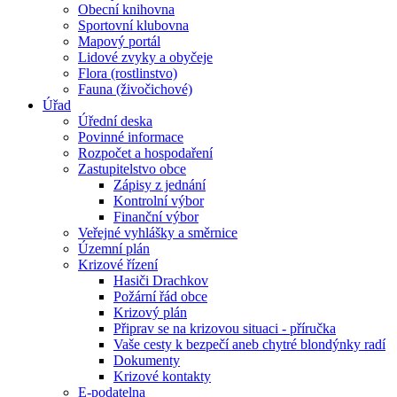
Obecní knihovna
Sportovní klubovna
Mapový portál
Lidové zvyky a obyčeje
Flora (rostlinstvo)
Fauna (živočichové)
Úřad
Úřední deska
Povinné informace
Rozpočet a hospodaření
Zastupitelstvo obce
Zápisy z jednání
Kontrolní výbor
Finanční výbor
Veřejné vyhlášky a směrnice
Územní plán
Krizové řízení
Hasiči Drachkov
Požární řád obce
Krizový plán
Připrav se na krizovou situaci - příručka
Vaše cesty k bezpečí aneb chytré blondýnky radí
Dokumenty
Krizové kontakty
E-podatelna