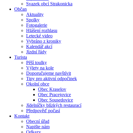
Svazek obcí Strakonicka
Občan
Aktuality
Spolky
Fotogalerie
Hlášení rozhlasu
Letecké video
Vybráno z kroniky
Kalendář akcí
Jízdní řády
Turista
Pěší toulky
Výlety na kole
Doporučujeme navštívit
Tipy pro aktivní odpočinek
Okolní obce
Obec Kraselov
Obec Pracejovice
Obec Sousedovice
Jídelníčky blízkých restaurací
Předpověď počasí
Kontakt
Obecní úřad
Napište nám
Odkazy