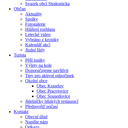
Svazek obcí Strakonicka
Občan
Aktuality
Spolky
Fotogalerie
Hlášení rozhlasu
Letecké video
Vybráno z kroniky
Kalendář akcí
Jízdní řády
Turista
Pěší toulky
Výlety na kole
Doporučujeme navštívit
Tipy pro aktivní odpočinek
Okolní obce
Obec Kraselov
Obec Pracejovice
Obec Sousedovice
Jídelníčky blízkých restaurací
Předpověď počasí
Kontakt
Obecní úřad
Napište nám
Odkazy