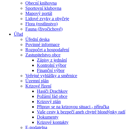
Obecní knihovna
Sportovní klubovna
Mapový portál
Lidové zvyky a obyčeje
Flora (rostlinstvo)
Fauna (živočichové)
Úřad
Úřední deska
Povinné informace
Rozpočet a hospodaření
Zastupitelstvo obce
Zápisy z jednání
Kontrolní výbor
Finanční výbor
Veřejné vyhlášky a směrnice
Územní plán
Krizové řízení
Hasiči Drachkov
Požární řád obce
Krizový plán
Připrav se na krizovou situaci - příručka
Vaše cesty k bezpečí aneb chytré blondýnky radí
Dokumenty
Krizové kontakty
E-podatelna