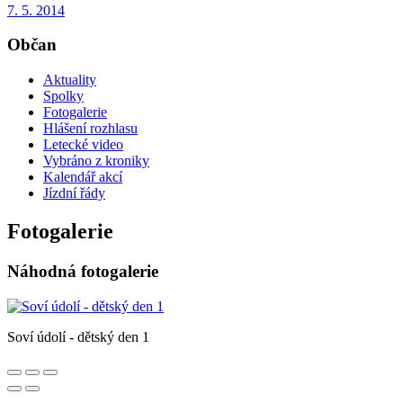
7. 5. 2014
Občan
Aktuality
Spolky
Fotogalerie
Hlášení rozhlasu
Letecké video
Vybráno z kroniky
Kalendář akcí
Jízdní řády
Fotogalerie
Náhodná fotogalerie
Soví údolí - dětský den 1