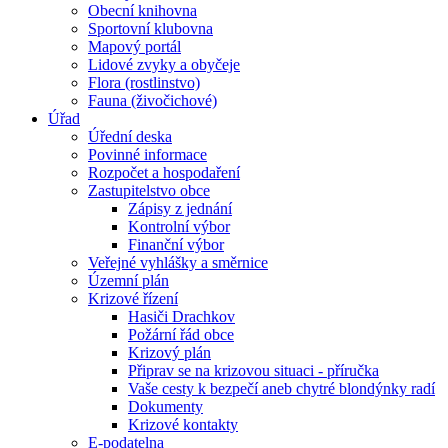
Obecní knihovna
Sportovní klubovna
Mapový portál
Lidové zvyky a obyčeje
Flora (rostlinstvo)
Fauna (živočichové)
Úřad
Úřední deska
Povinné informace
Rozpočet a hospodaření
Zastupitelstvo obce
Zápisy z jednání
Kontrolní výbor
Finanční výbor
Veřejné vyhlášky a směrnice
Územní plán
Krizové řízení
Hasiči Drachkov
Požární řád obce
Krizový plán
Připrav se na krizovou situaci - příručka
Vaše cesty k bezpečí aneb chytré blondýnky radí
Dokumenty
Krizové kontakty
E-podatelna