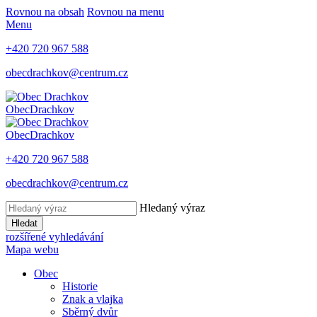
Rovnou na obsah
Rovnou na menu
Menu
+420 720 967 588
obecdrachkov@centrum.cz
Obec
Drachkov
Obec
Drachkov
+420 720 967 588
obecdrachkov@centrum.cz
Hledaný výraz
Hledat
rozšířené vyhledávání
Mapa webu
Obec
Historie
Znak a vlajka
Sběrný dvůr