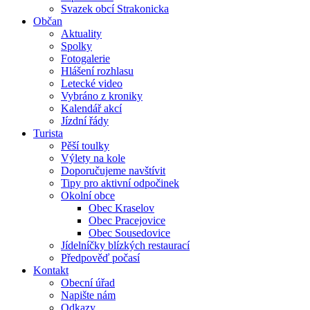
Svazek obcí Strakonicka
Občan
Aktuality
Spolky
Fotogalerie
Hlášení rozhlasu
Letecké video
Vybráno z kroniky
Kalendář akcí
Jízdní řády
Turista
Pěší toulky
Výlety na kole
Doporučujeme navštívit
Tipy pro aktivní odpočinek
Okolní obce
Obec Kraselov
Obec Pracejovice
Obec Sousedovice
Jídelníčky blízkých restaurací
Předpověď počasí
Kontakt
Obecní úřad
Napište nám
Odkazy