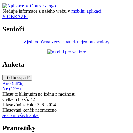
Sledujte informace z našeho webu v
mobilní aplikaci –
V OBRAZE.
Senioři
Zjednodušená verze stránek nejen pro seniory
Anketa
Třídíte odpad?
Ano (88%)
Ne (12%)
Hlasujte kliknutím na jednu z možností
Celkem hlasů: 42
Hlasování začalo: 7. 6. 2024
Hlasování končí: neomezeno
seznam všech anket
Pranostiky