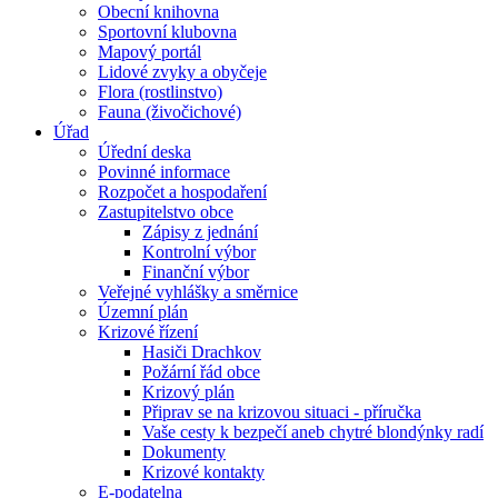
Obecní knihovna
Sportovní klubovna
Mapový portál
Lidové zvyky a obyčeje
Flora (rostlinstvo)
Fauna (živočichové)
Úřad
Úřední deska
Povinné informace
Rozpočet a hospodaření
Zastupitelstvo obce
Zápisy z jednání
Kontrolní výbor
Finanční výbor
Veřejné vyhlášky a směrnice
Územní plán
Krizové řízení
Hasiči Drachkov
Požární řád obce
Krizový plán
Připrav se na krizovou situaci - příručka
Vaše cesty k bezpečí aneb chytré blondýnky radí
Dokumenty
Krizové kontakty
E-podatelna