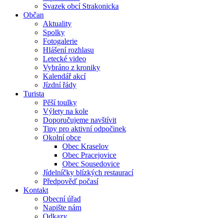
Svazek obcí Strakonicka
Občan
Aktuality
Spolky
Fotogalerie
Hlášení rozhlasu
Letecké video
Vybráno z kroniky
Kalendář akcí
Jízdní řády
Turista
Pěší toulky
Výlety na kole
Doporučujeme navštívit
Tipy pro aktivní odpočinek
Okolní obce
Obec Kraselov
Obec Pracejovice
Obec Sousedovice
Jídelníčky blízkých restaurací
Předpověď počasí
Kontakt
Obecní úřad
Napište nám
Odkazy