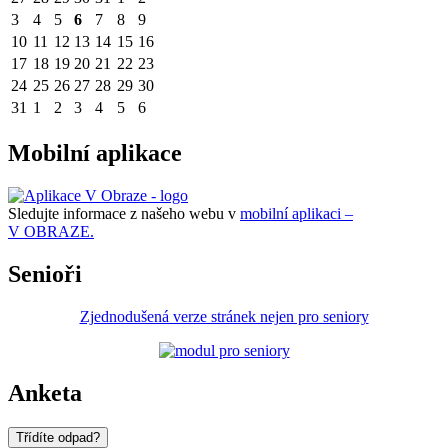
3
4
5
6
7
8
9
10
11
12
13
14
15
16
17
18
19
20
21
22
23
24
25
26
27
28
29
30
31
1
2
3
4
5
6
Mobilní aplikace
Sledujte informace z našeho webu v
mobilní aplikaci –
V OBRAZE.
Senioři
Zjednodušená verze stránek nejen pro seniory
Anketa
Třídíte odpad?