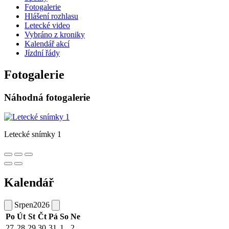
Fotogalerie
Hlášení rozhlasu
Letecké video
Vybráno z kroniky
Kalendář akcí
Jízdní řády
Fotogalerie
Náhodná fotogalerie
Letecké snímky 1
Kalendář
Srpen
2026
Po
Út
St
Čt
Pá
So
Ne
27
28
29
30
31
1
2