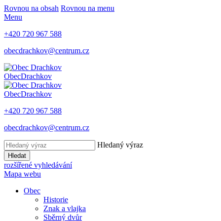
Rovnou na obsah
Rovnou na menu
Menu
+420 720 967 588
obecdrachkov@centrum.cz
Obec
Drachkov
Obec
Drachkov
+420 720 967 588
obecdrachkov@centrum.cz
Hledaný výraz
Hledat
rozšířené vyhledávání
Mapa webu
Obec
Historie
Znak a vlajka
Sběrný dvůr