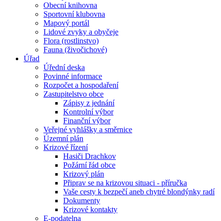
Obecní knihovna
Sportovní klubovna
Mapový portál
Lidové zvyky a obyčeje
Flora (rostlinstvo)
Fauna (živočichové)
Úřad
Úřední deska
Povinné informace
Rozpočet a hospodaření
Zastupitelstvo obce
Zápisy z jednání
Kontrolní výbor
Finanční výbor
Veřejné vyhlášky a směrnice
Územní plán
Krizové řízení
Hasiči Drachkov
Požární řád obce
Krizový plán
Připrav se na krizovou situaci - příručka
Vaše cesty k bezpečí aneb chytré blondýnky radí
Dokumenty
Krizové kontakty
E-podatelna