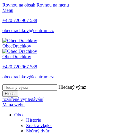
Rovnou na obsah
Rovnou na menu
Menu
+420 720 967 588
obecdrachkov@centrum.cz
Obec
Drachkov
Obec
Drachkov
+420 720 967 588
obecdrachkov@centrum.cz
Hledaný výraz
Hledat
rozšířené vyhledávání
Mapa webu
Obec
Historie
Znak a vlajka
Sběrný dvůr