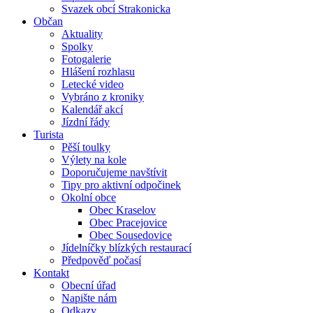
Svazek obcí Strakonicka
Občan
Aktuality
Spolky
Fotogalerie
Hlášení rozhlasu
Letecké video
Vybráno z kroniky
Kalendář akcí
Jízdní řády
Turista
Pěší toulky
Výlety na kole
Doporučujeme navštívit
Tipy pro aktivní odpočinek
Okolní obce
Obec Kraselov
Obec Pracejovice
Obec Sousedovice
Jídelníčky blízkých restaurací
Předpověď počasí
Kontakt
Obecní úřad
Napište nám
Odkazy